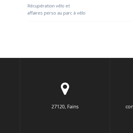
Récupération vélo et
affaires perso au parc à vélo
27120, Fains
con