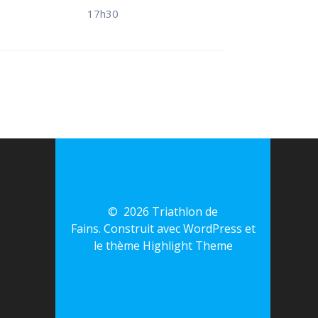
17h30
© 2026 Triathlon de
Fains. Construit avec WordPress et
le thème
Highlight Theme